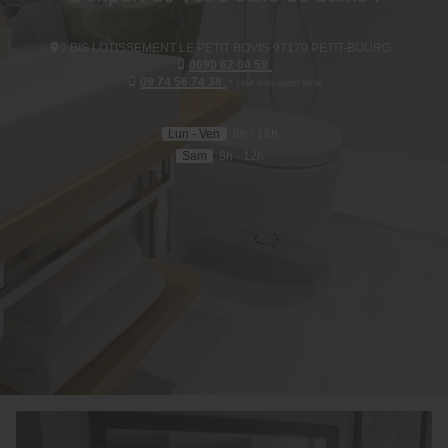
2 BIS LOTISSEMENT LE PETIT BOVIS
97170
PETIT-BOURG
0690 62 04 59
09 74 56 74 38
* coût d'un appel local
Lun - Ven
8h - 18h
Sam
8h - 12h