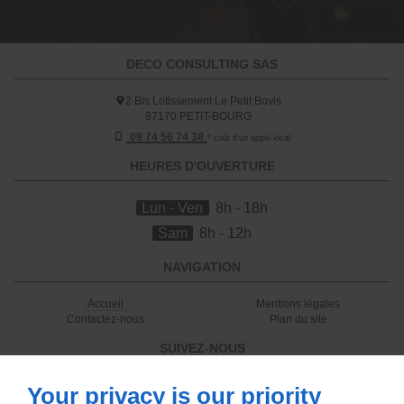
DECO CONSULTING SAS
2 Bis Lotissement Le Petit Bovis
97170
PETIT-BOURG
09 74 56 74 38
* coût d'un appel local
HEURES D'OUVERTURE
Lun - Ven
8h - 18h
Sam
8h - 12h
NAVIGATION
Accueil
Mentions légales
Contactez-nous
Plan du site
SUIVEZ-NOUS
Your privacy is our priority