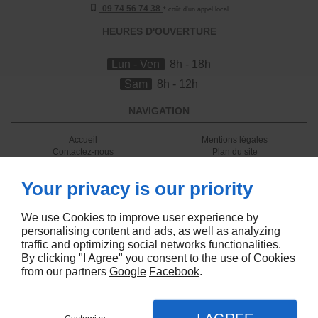
09 74 56 74 38
* coût d'un appel local
HEURES D'OUVERTURE
Lun - Ven
8h - 18h
Sam
8h - 12h
NAVIGATION
Accueil
Mentions légales
Contactez-nous
Plan du site
SUIVEZ-NOUS
Your privacy is our priority
We use Cookies to improve user experience by
personalising content and ads, as well as analyzing
traffic and optimizing social networks functionalities.
By clicking "I Agree" you consent to the use of Cookies
from our partners
Google
Facebook
.